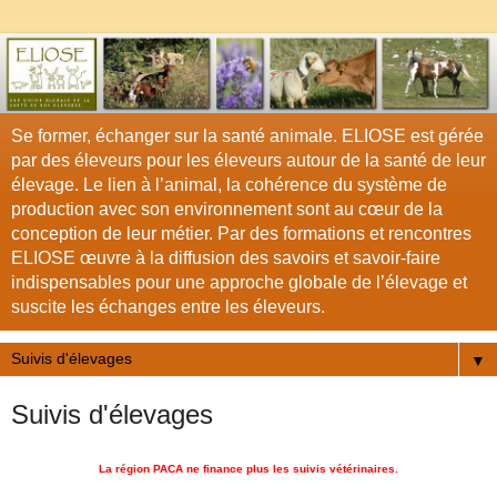
Se former, échanger sur la santé animale. ELIOSE est gérée
par des éleveurs pour les éleveurs autour de la santé de leur
élevage. Le lien à l’animal, la cohérence du système de
production avec son environnement sont au cœur de la
conception de leur métier. Par des formations et rencontres
ELIOSE œuvre à la diffusion des savoirs et savoir-faire
indispensables pour une approche globale de l’élevage et
suscite les échanges entre les éleveurs.
▼
Suivis d'élevages
La région PACA ne finance plus les suivis vétérinaires.